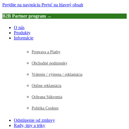
Prejdite na navigáciu
Prejsť na hlavný obsah
B2B Partner program →
O nás
Produkty
Informácie
Preprava a Platby
Obchodné podmienky
Vrátenie / výmena / reklamácia
Online reklamácia
Ochrana Súkromia
Politika Cookies
Odstúpenie od zmluvy
Rady, tipy a triky