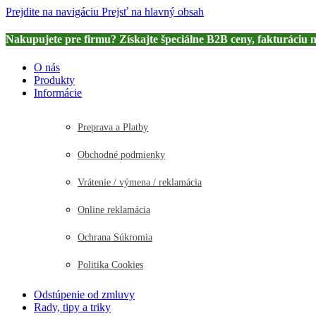
Prejdite na navigáciu
Prejsť na hlavný obsah
Nakupujete pre firmu? Získajte špeciálne B2B ceny, fakturáciu 
O nás
Produkty
Informácie
Preprava a Platby
Obchodné podmienky
Vrátenie / výmena / reklamácia
Online reklamácia
Ochrana Súkromia
Politika Cookies
Odstúpenie od zmluvy
Rady, tipy a triky