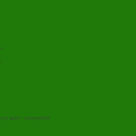
re
y
y pre gastro – recyklovateľné