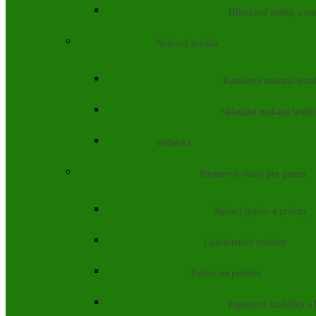
Hliníkové misky a va
Netkaná textília
Kotúčová netkaná textí
Skladaná netkaná textíl
Vedierka
Papierové obaly pre gastro
Baliaci papier a prírezy
Cukrárenské potreby
Papier na pečenie
Papierové krabičky a