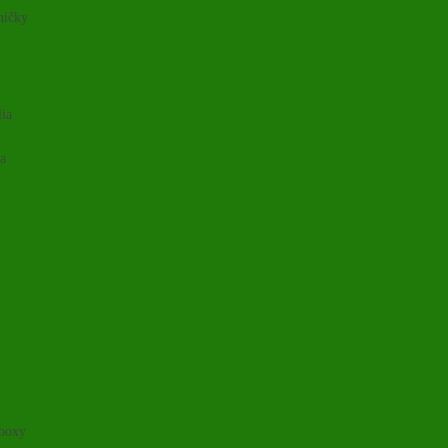
ničky
lia
ia
 boxy