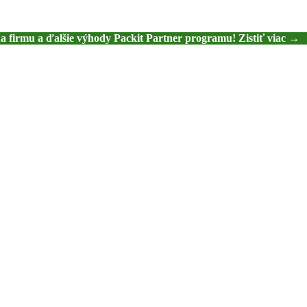
na firmu a ďalšie výhody Packit Partner programu! Zistiť viac →