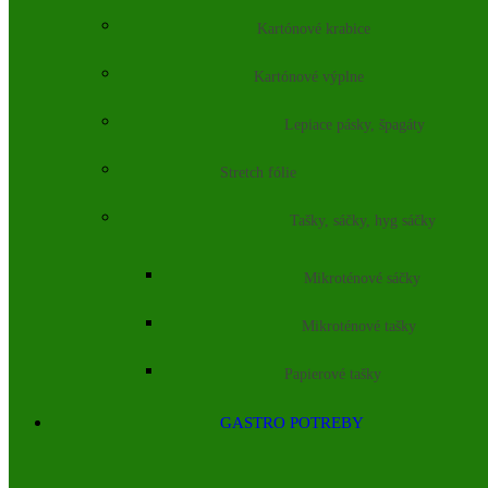
Kartónové krabice
Kartónové výplne
Lepiace pásky, špagáty
Stretch fólie
Tašky, sáčky, hyg sáčky
Mikroténové sáčky
Mikroténové tašky
Papierové tašky
GASTRO POTREBY