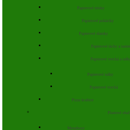
Papierové misky
Papierové poháriky
Papierové slamky
Papierové tácky a tanie
Papierové vrecká a tašk
Papierové tašky
Papierové vrecká
Pizza krabice
Plastové obal
Menuboxy