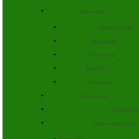
Plastové misky
Dressingové misky
Misky okrúhle
Misky hranaté
Misky OPS
Termo misky
Plastové poháre
Plastové vieč
Plastové vrecká a tašky