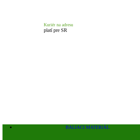
Doprava 6.90 €
Kuriér na adresu
platí pre SR
BALIACI MATERIÁL