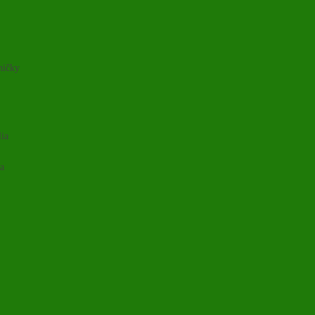
ničky
lia
ia