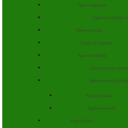
Papier na pečenie
Papierové krabičky a
Papierové misky
Papierové poháriky
Papierové slamky
Papierové tácky a tanie
Papierové vrecká a tašk
Papierové tašky
Papierové vrecká
Pizza krabice