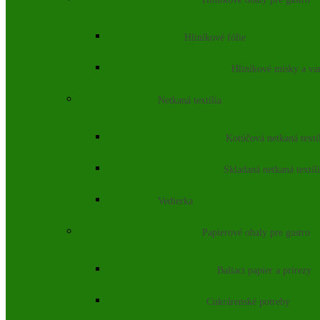
Hliníkové fólie
Hliníkové misky a va
Netkaná textília
Kotúčová netkaná textí
Skladaná netkaná textíl
Vedierka
Papierové obaly pre gastro
Baliaci papier a prírezy
Cukrárenské potreby