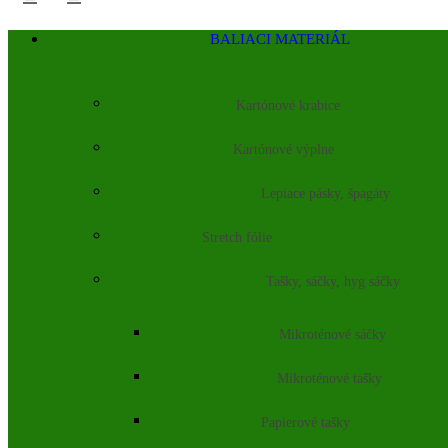
BALIACI MATERIÁL
Kartónové krabice
Kartónové výplne
Lepiace pásky, špagáty
Stretch fólie
Tašky, sáčky, hyg sáčky
Mikroténové sáčky
Mikroténové tašky
Papierové tašky