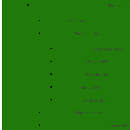
Plastové obal
Menuboxy
Plastové misky
Dressingové misky
Misky okrúhle
Misky hranaté
Misky OPS
Termo misky
Plastové poháre
Plastové vieč