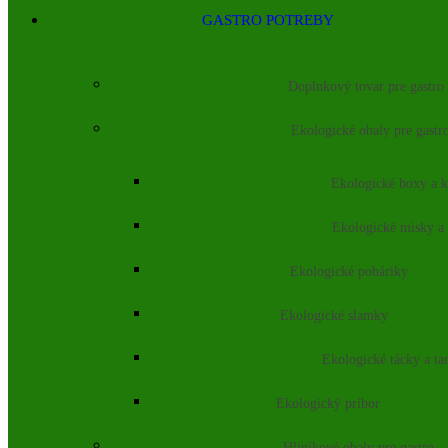
GASTRO POTREBY
Doplnkový tovar pre gastro
Ekologické obaly pre gastr
Ekologické boxy a k
Ekologické misky a
Ekologické poháriky
Ekologické slamky
Ekologické tácky a ta
Ekologický príbor
Hliníkové obaly pre gastro