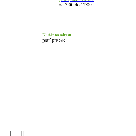
od 7:00 do 17:00
Doprava 6.90 €
Kuriér na adresu
platí pre SR