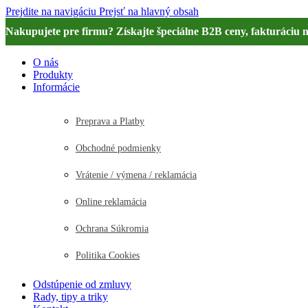
Prejdite na navigáciu
Prejsť na hlavný obsah
Nakupujete pre firmu? Získajte špeciálne B2B ceny, fakturáciu 
O nás
Produkty
Informácie
Preprava a Platby
Obchodné podmienky
Vrátenie / výmena / reklamácia
Online reklamácia
Ochrana Súkromia
Politika Cookies
Odstúpenie od zmluvy
Rady, tipy a triky