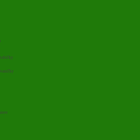
o
rabičky
 vaničky
niere