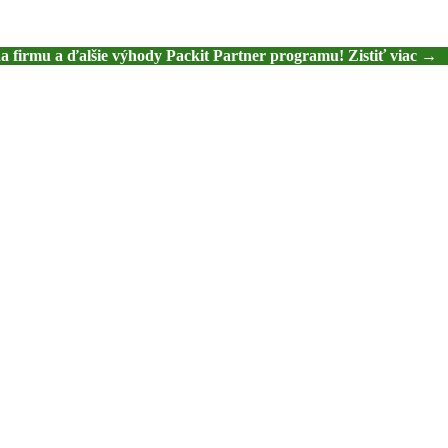
na firmu a ďalšie výhody Packit Partner programu! Zistiť viac →