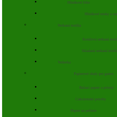
Hliníkové fólie
Hliníkové misky a va
Netkaná textília
Kotúčová netkaná textí
Skladaná netkaná textíl
Vedierka
Papierové obaly pre gastro
Baliaci papier a prírezy
Cukrárenské potreby
Papier na pečenie