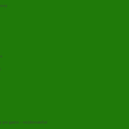
 boxy
re
y
y pre gastro – recyklovateľné