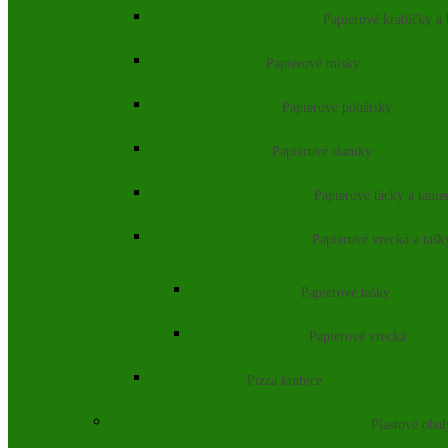
Papierové krabičky a
Papierové misky
Papierové poháriky
Papierové slamky
Papierové tácky a tanie
Papierové vrecká a tašk
Papierové tašky
Papierové vrecká
Pizza krabice
Plastové obal