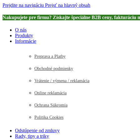
Prejdite na navigáciu
Prejsť na hlavný obsah
Nakupujete pre firmu? Získajte špeciálne B2B ceny, fakturáciu 
O nás
Produkty
Informácie
Preprava a Platby
Obchodné podmienky
Vrátenie / výmena / reklamácia
Online reklamácia
Ochrana Súkromia
Politika Cookies
Odstúpenie od zmluvy
Rady, tipy a triky