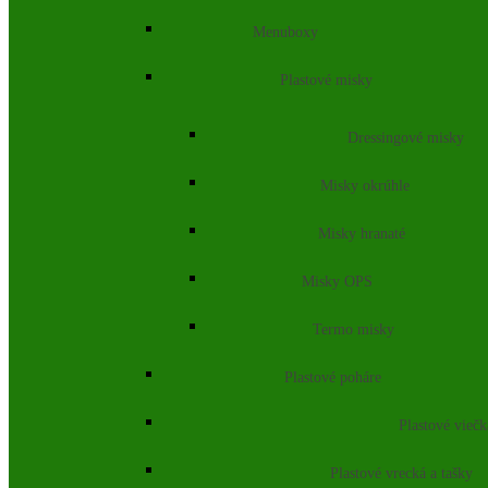
Menuboxy
Plastové misky
Dressingové misky
Misky okrúhle
Misky hranaté
Misky OPS
Termo misky
Plastové poháre
Plastové vieč
Plastové vrecká a tašky