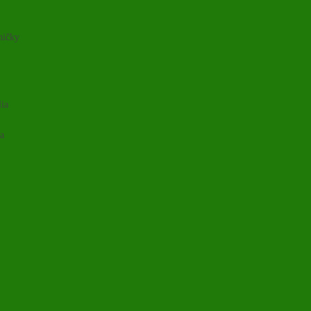
ničky
lia
ia