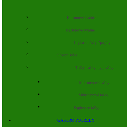
Kartónové krabice
Kartónové výplne
Lepiace pásky, špagáty
Stretch fólie
Tašky, sáčky, hyg sáčky
Mikroténové sáčky
Mikroténové tašky
Papierové tašky
GASTRO POTREBY