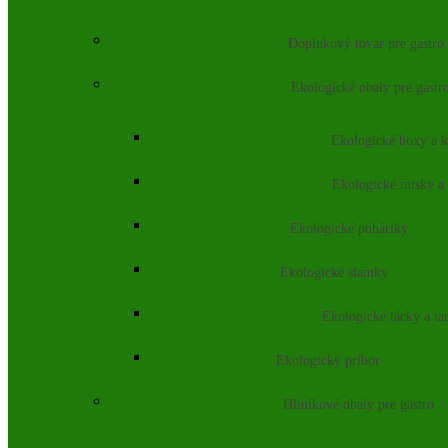
Doplnkový tovar pre gastro
Ekologické obaly pre gastr
Ekologické boxy a k
Ekologické misky a
Ekologické poháriky
Ekologické slamky
Ekologické tácky a ta
Ekologický príbor
Hliníkové obaly pre gastro