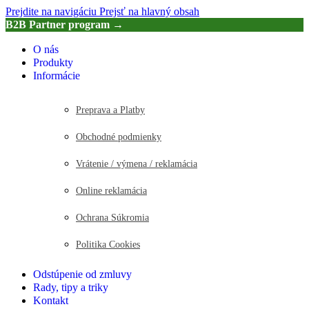
Prejdite na navigáciu
Prejsť na hlavný obsah
B2B Partner program →
O nás
Produkty
Informácie
Preprava a Platby
Obchodné podmienky
Vrátenie / výmena / reklamácia
Online reklamácia
Ochrana Súkromia
Politika Cookies
Odstúpenie od zmluvy
Rady, tipy a triky
Kontakt