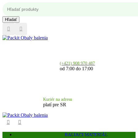
Hľadať
Kontakt
(+421) 908 970 487
od 7:00 do 17:00
Doprava 6.90 €
Kuriér na adresu
platí pre SR
BALIACI MATERIÁL