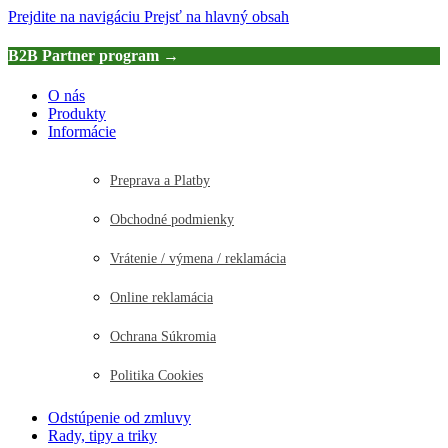
Prejdite na navigáciu
Prejsť na hlavný obsah
B2B Partner program →
O nás
Produkty
Informácie
Preprava a Platby
Obchodné podmienky
Vrátenie / výmena / reklamácia
Online reklamácia
Ochrana Súkromia
Politika Cookies
Odstúpenie od zmluvy
Rady, tipy a triky