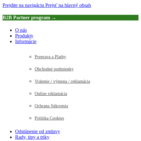
Prejdite na navigáciu
Prejsť na hlavný obsah
B2B Partner program →
O nás
Produkty
Informácie
Preprava a Platby
Obchodné podmienky
Vrátenie / výmena / reklamácia
Online reklamácia
Ochrana Súkromia
Politika Cookies
Odstúpenie od zmluvy
Rady, tipy a triky