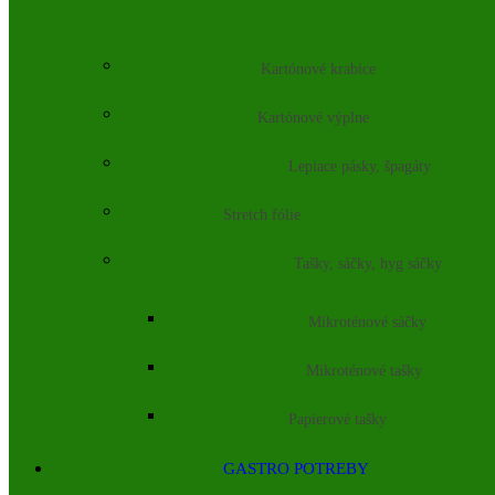
Kartónové krabice
Kartónové výplne
Lepiace pásky, špagáty
Stretch fólie
Tašky, sáčky, hyg sáčky
Mikroténové sáčky
Mikroténové tašky
Papierové tašky
GASTRO POTREBY