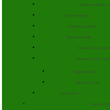
Papierové krabičky a
Papierové misky
Papierové poháriky
Papierové slamky
Papierové tácky a tanie
Papierové vrecká a tašk
Papierové tašky
Papierové vrecká
Pizza krabice
Plastové obal