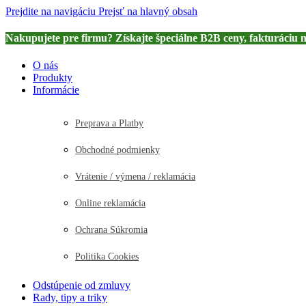
Prejdite na navigáciu
Prejsť na hlavný obsah
Nakupujete pre firmu? Získajte špeciálne B2B ceny, fakturáciu 
O nás
Produkty
Informácie
Preprava a Platby
Obchodné podmienky
Vrátenie / výmena / reklamácia
Online reklamácia
Ochrana Súkromia
Politika Cookies
Odstúpenie od zmluvy
Rady, tipy a triky