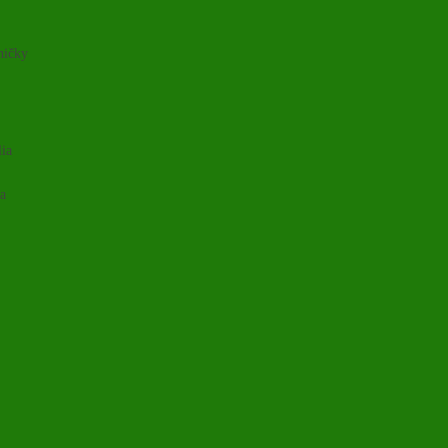
ničky
lia
ia