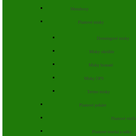
Menuboxy
Plastové misky
Dressingové misky
Misky okrúhle
Misky hranaté
Misky OPS
Termo misky
Plastové poháre
Plastové vieč
Plastové vrecká a tašky