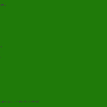
 boxy
re
y
y pre gastro – recyklovateľné