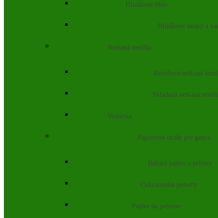
Hliníkové fólie
Hliníkové misky a va
Netkaná textília
Kotúčová netkaná textí
Skladaná netkaná textíl
Vedierka
Papierové obaly pre gastro
Baliaci papier a prírezy
Cukrárenské potreby
Papier na pečenie