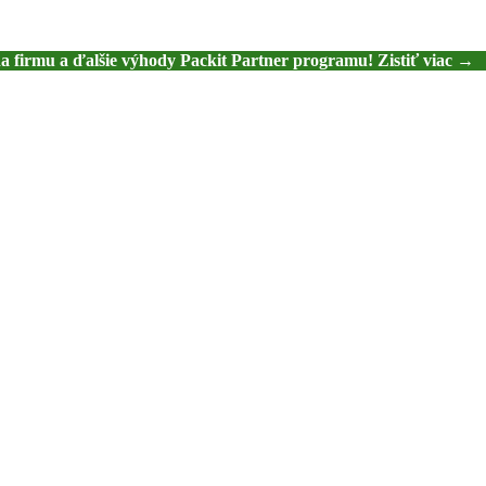
na firmu a ďalšie výhody Packit Partner programu! Zistiť viac →