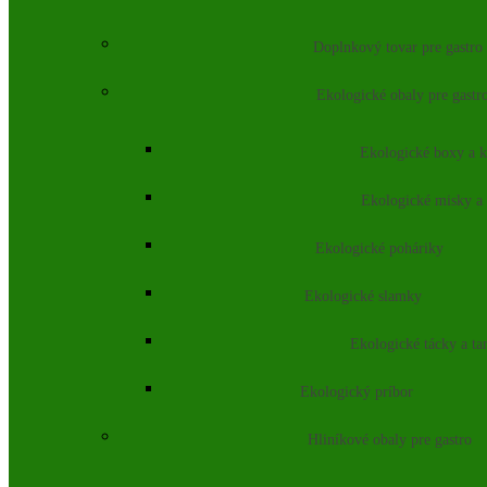
Doplnkový tovar pre gastro
Ekologické obaly pre gastr
Ekologické boxy a k
Ekologické misky a
Ekologické poháriky
Ekologické slamky
Ekologické tácky a ta
Ekologický príbor
Hliníkové obaly pre gastro