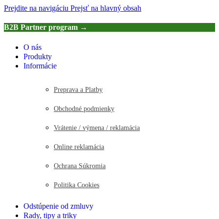
Prejdite na navigáciu
Prejsť na hlavný obsah
B2B Partner program →
O nás
Produkty
Informácie
Preprava a Platby
Obchodné podmienky
Vrátenie / výmena / reklamácia
Online reklamácia
Ochrana Súkromia
Politika Cookies
Odstúpenie od zmluvy
Rady, tipy a triky