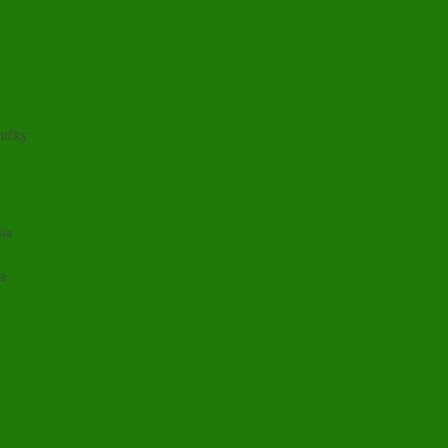
ničky
lia
ia