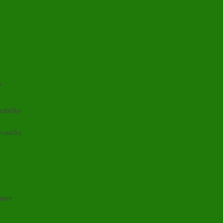
o
rabičky
 vaničky
niere