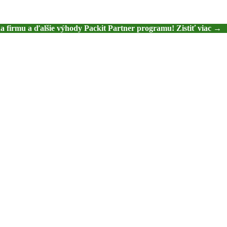
na firmu a ďalšie výhody Packit Partner programu! Zistiť viac →