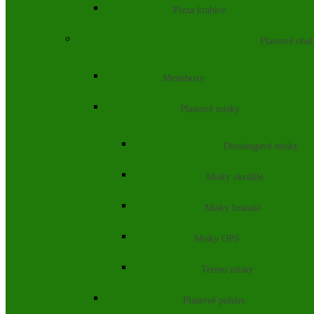
Pizza krabice
Plastové obal
Menuboxy
Plastové misky
Dressingové misky
Misky okrúhle
Misky hranaté
Misky OPS
Termo misky
Plastové poháre