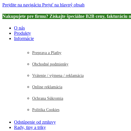
Prejdite na navigáciu
Prejsť na hlavný obsah
Nakupujete pre firmu? Získajte špeciálne B2B ceny, fakturáciu 
O nás
Produkty
Informácie
Preprava a Platby
Obchodné podmienky
Vrátenie / výmena / reklamácia
Online reklamácia
Ochrana Súkromia
Politika Cookies
Odstúpenie od zmluvy
Rady, tipy a triky