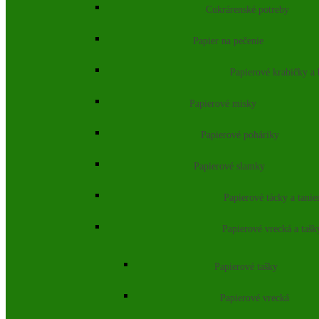
Cukrárenské potreby
Papier na pečenie
Papierové krabičky a
Papierové misky
Papierové poháriky
Papierové slamky
Papierové tácky a tanie
Papierové vrecká a tašk
Papierové tašky
Papierové vrecká