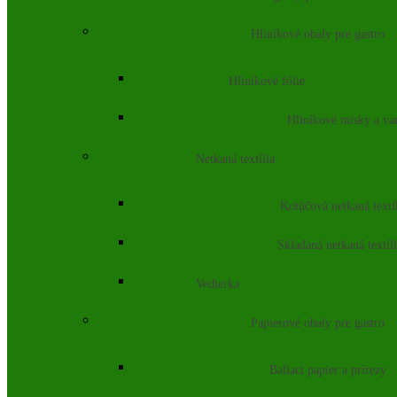
Hliníkové obaly pre gastro
Hliníkové fólie
Hliníkové misky a va
Netkaná textília
Kotúčová netkaná textí
Skladaná netkaná textíl
Vedierka
Papierové obaly pre gastro
Baliaci papier a prírezy