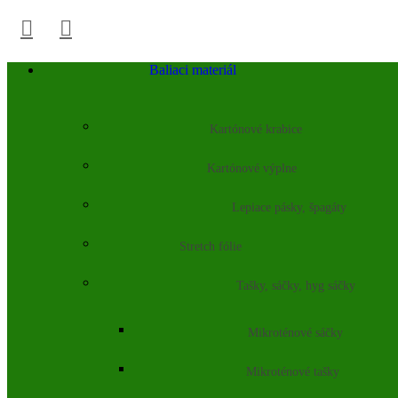
Baliaci materiál
Kartónové krabice
Kartónové výplne
Lepiace pásky, špagáty
Stretch fólie
Tašky, sáčky, hyg sáčky
Mikroténové sáčky
Mikroténové tašky