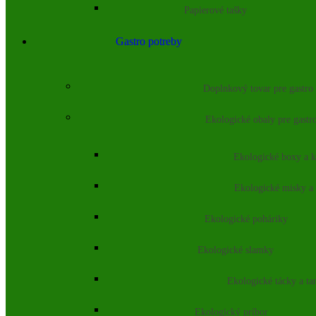
Papierové tašky
Gastro potreby
Doplnkový tovar pre gastro
Ekologické obaly pre gastr
Ekologické boxy a k
Ekologické misky a
Ekologické poháriky
Ekologické slamky
Ekologické tácky a ta
Ekologický príbor