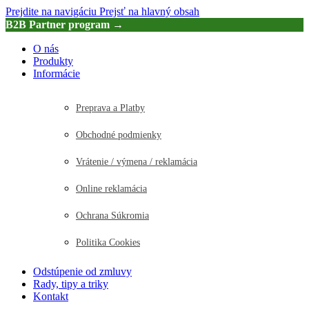
Prejdite na navigáciu
Prejsť na hlavný obsah
B2B Partner program →
O nás
Produkty
Informácie
Preprava a Platby
Obchodné podmienky
Vrátenie / výmena / reklamácia
Online reklamácia
Ochrana Súkromia
Politika Cookies
Odstúpenie od zmluvy
Rady, tipy a triky
Kontakt