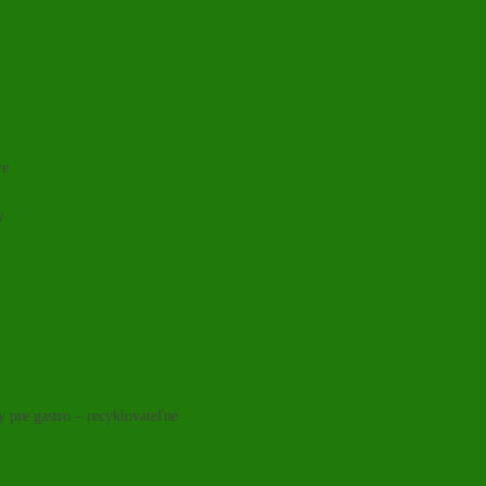
re
y
y pre gastro – recyklovateľné