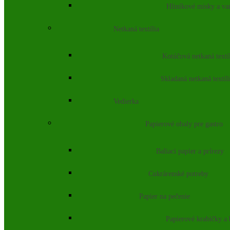
Hliníkové misky a va
Netkaná textília
Kotúčová netkaná textí
Skladaná netkaná textíl
Vedierka
Papierové obaly pre gastro
Baliaci papier a prírezy
Cukrárenské potreby
Papier na pečenie
Papierové krabičky a