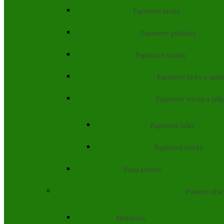
Papierové misky
Papierové poháriky
Papierové slamky
Papierové tácky a tanie
Papierové vrecká a tašk
Papierové tašky
Papierové vrecká
Pizza krabice
Plastové obal
Menuboxy