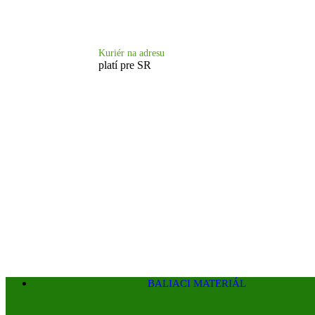
Doprava 6.90 €
Kuriér na adresu
platí pre SR
BALIACI MATERIÁL