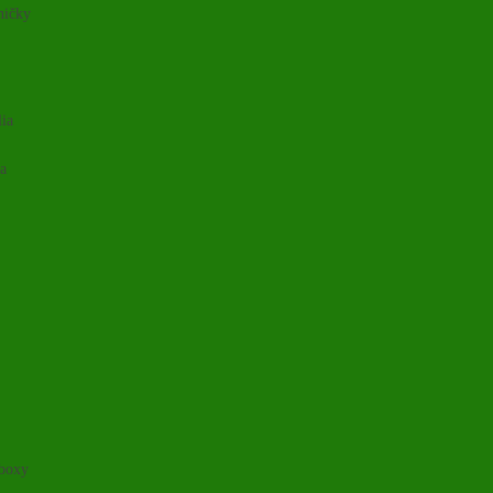
ničky
lia
ia
 boxy