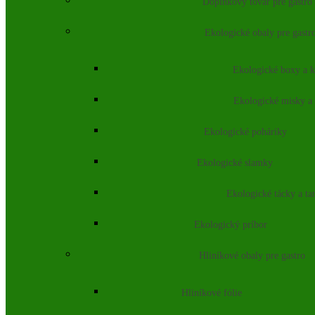
Doplnkový tovar pre gastro
Ekologické obaly pre gastr
Ekologické boxy a k
Ekologické misky a
Ekologické poháriky
Ekologické slamky
Ekologické tácky a ta
Ekologický príbor
Hliníkové obaly pre gastro
Hliníkové fólie