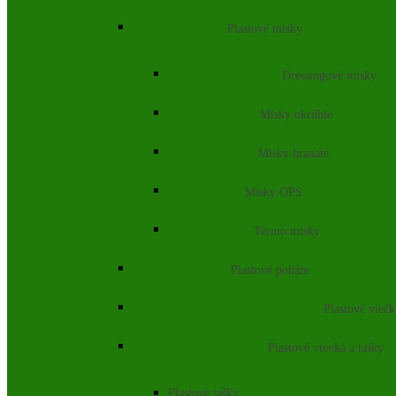
Plastové misky
Dressingové misky
Misky okrúhle
Misky hranaté
Misky OPS
Termo misky
Plastové poháre
Plastové vieč
Plastové vrecká a tašky
Plastové tašky