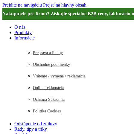
Prejdite na navigáciu
Prejsť na hlavný obsah
Nakupujete pre firmu? Získajte špeciálne B2B ceny, fakturáciu 
O nás
Produkty
Informácie
Preprava a Platby
Obchodné podmienky
Vrátenie / výmena / reklamácia
Online reklamácia
Ochrana Súkromia
Politika Cookies
Odstúpenie od zmluvy
Rady, tipy a triky