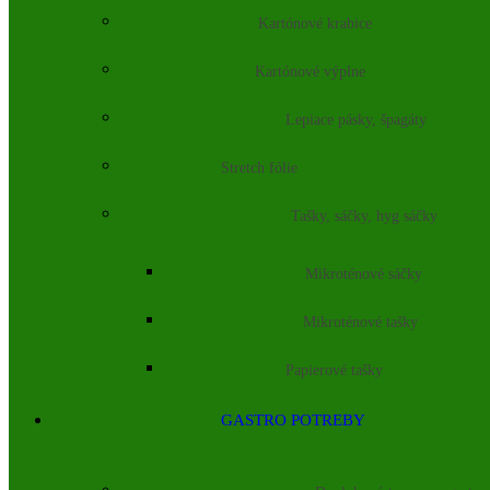
Kartónové krabice
Kartónové výplne
Lepiace pásky, špagáty
Stretch fólie
Tašky, sáčky, hyg sáčky
Mikroténové sáčky
Mikroténové tašky
Papierové tašky
GASTRO POTREBY