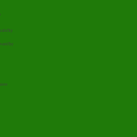
o
rabičky
 vaničky
niere