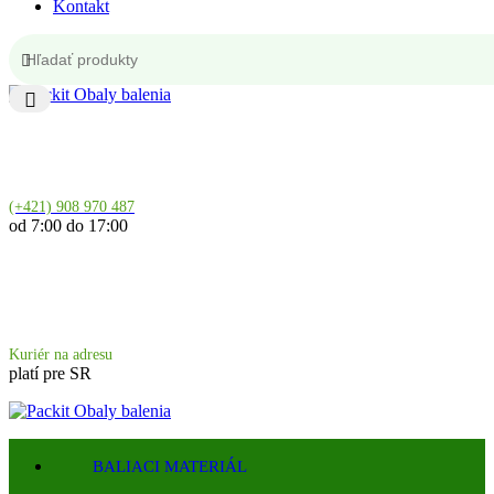
Kontakt
Kontakt
(+421) 908 970 487
od 7:00 do 17:00
Doprava 6.90 €
Kuriér na adresu
platí pre SR
BALIACI MATERIÁL