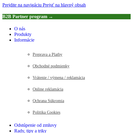
Prejdite na navigáciu
Prejsť na hlavný obsah
B2B Partner program →
O nás
Produkty
Informácie
Preprava a Platby
Obchodné podmienky
Vrátenie / výmena / reklamácia
Online reklamácia
Ochrana Súkromia
Politika Cookies
Odstúpenie od zmluvy
Rady, tipy a triky