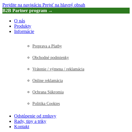
Prejdite na navigáciu
Prejsť na hlavný obsah
B2B Partner program →
O nás
Produkty
Informácie
Preprava a Platby
Obchodné podmienky
Vrátenie / výmena / reklamácia
Online reklamácia
Ochrana Súkromia
Politika Cookies
Odstúpenie od zmluvy
Rady, tipy a triky
Kontakt