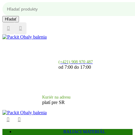
Hľadať
Kontakt
(+421) 908 970 487
od 7:00 do 17:00
Doprava 6.90 €
Kuriér na adresu
platí pre SR
BALIACI MATERIÁL