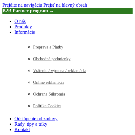
Prejdite na navigáciu
Prejsť na hlavný obsah
B2B Partner program →
O nás
Produkty
Informácie
Preprava a Platby
Obchodné podmienky
Vrátenie / výmena / reklamácia
Online reklamácia
Ochrana Súkromia
Politika Cookies
Odstúpenie od zmluvy
Rady, tipy a triky
Kontakt