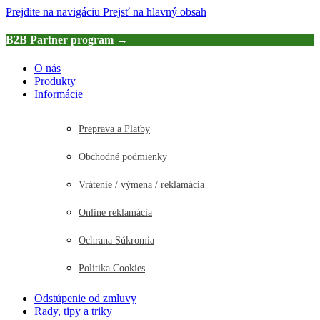
Prejdite na navigáciu
Prejsť na hlavný obsah
B2B Partner program →
O nás
Produkty
Informácie
Preprava a Platby
Obchodné podmienky
Vrátenie / výmena / reklamácia
Online reklamácia
Ochrana Súkromia
Politika Cookies
Odstúpenie od zmluvy
Rady, tipy a triky