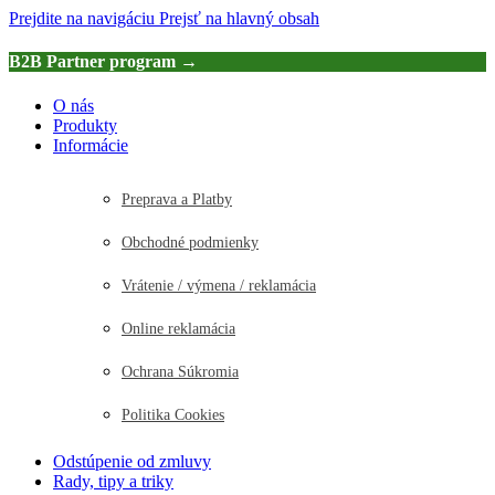
Prejdite na navigáciu
Prejsť na hlavný obsah
B2B Partner program →
O nás
Produkty
Informácie
Preprava a Platby
Obchodné podmienky
Vrátenie / výmena / reklamácia
Online reklamácia
Ochrana Súkromia
Politika Cookies
Odstúpenie od zmluvy
Rady, tipy a triky