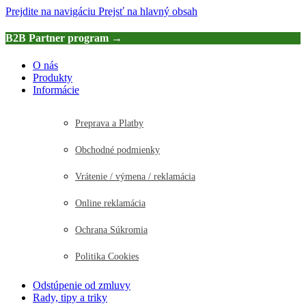
Prejdite na navigáciu
Prejsť na hlavný obsah
B2B Partner program →
O nás
Produkty
Informácie
Preprava a Platby
Obchodné podmienky
Vrátenie / výmena / reklamácia
Online reklamácia
Ochrana Súkromia
Politika Cookies
Odstúpenie od zmluvy
Rady, tipy a triky