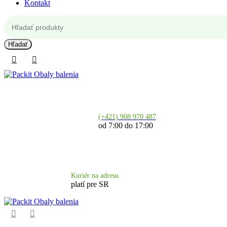
Kontakt
Hľadať
Kontakt
(+421) 908 970 487
od 7:00 do 17:00
Doprava 6.90 €
Kuriér na adresu
platí pre SR