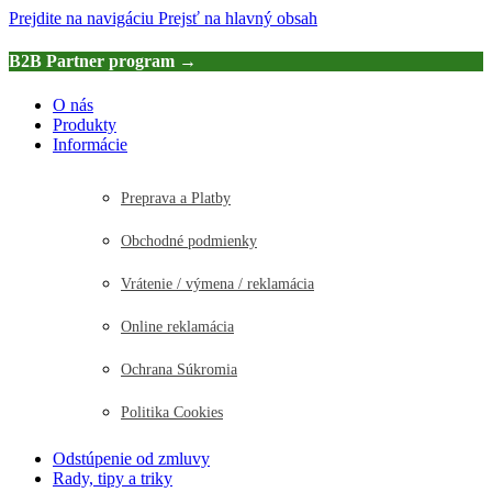
Prejdite na navigáciu
Prejsť na hlavný obsah
B2B Partner program →
O nás
Produkty
Informácie
Preprava a Platby
Obchodné podmienky
Vrátenie / výmena / reklamácia
Online reklamácia
Ochrana Súkromia
Politika Cookies
Odstúpenie od zmluvy
Rady, tipy a triky