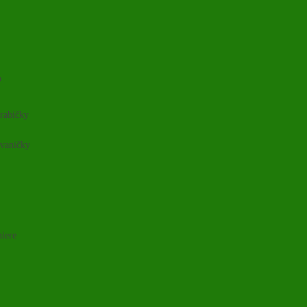
o
rabičky
 vaničky
niere