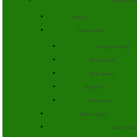
Plastové obal
Menuboxy
Plastové misky
Dressingové misky
Misky okrúhle
Misky hranaté
Misky OPS
Termo misky
Plastové poháre
Plastové vieč