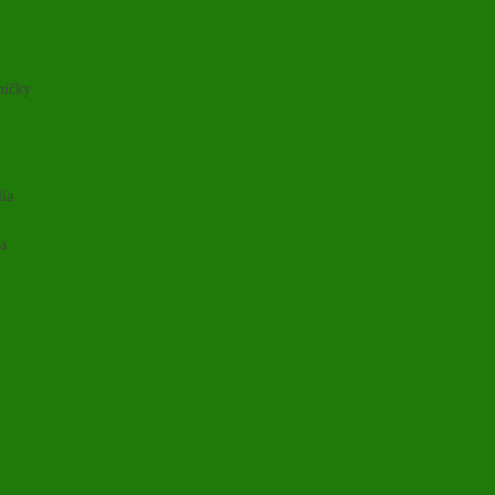
ničky
lia
ia