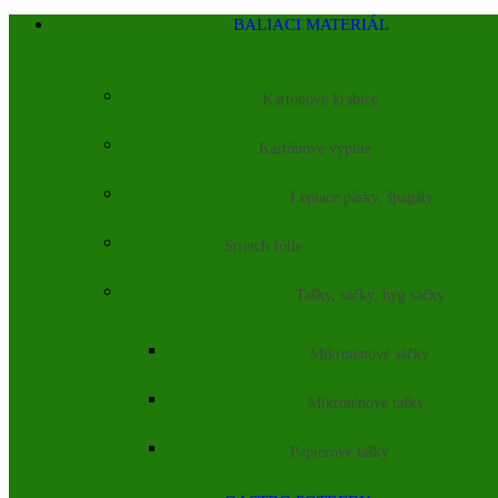
BALIACI MATERIÁL
Kartónové krabice
Kartónové výplne
Lepiace pásky, špagáty
Stretch fólie
Tašky, sáčky, hyg sáčky
Mikroténové sáčky
Mikroténové tašky
Papierové tašky