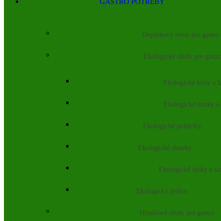
GASTRO POTREBY
Doplnkový tovar pre gastro
Ekologické obaly pre gastr
Ekologické boxy a k
Ekologické misky a
Ekologické poháriky
Ekologické slamky
Ekologické tácky a ta
Ekologický príbor
Hliníkové obaly pre gastro