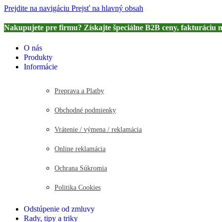
Prejdite na navigáciu
Prejsť na hlavný obsah
Nakupujete pre firmu? Získajte špeciálne B2B ceny, fakturáciu 
O nás
Produkty
Informácie
Preprava a Platby
Obchodné podmienky
Vrátenie / výmena / reklamácia
Online reklamácia
Ochrana Súkromia
Politika Cookies
Odstúpenie od zmluvy
Rady, tipy a triky