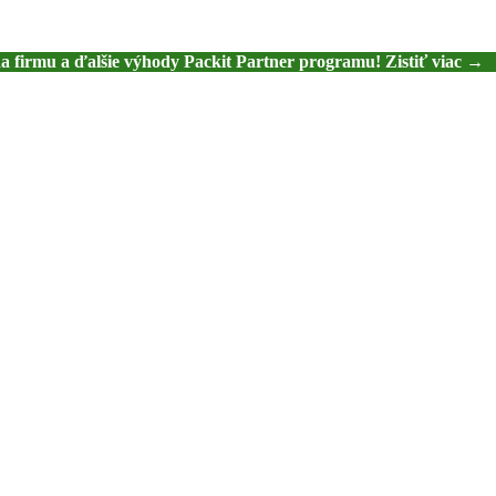
na firmu a ďalšie výhody Packit Partner programu! Zistiť viac →