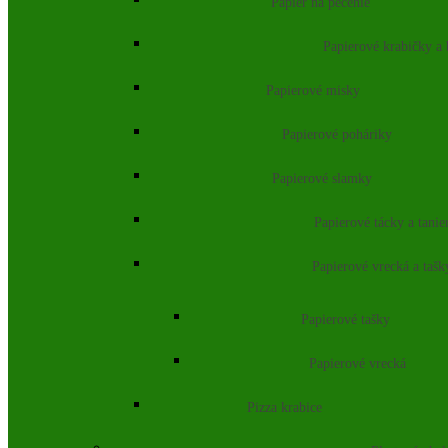
Papier na pečenie
Papierové krabičky a
Papierové misky
Papierové poháriky
Papierové slamky
Papierové tácky a tanie
Papierové vrecká a tašk
Papierové tašky
Papierové vrecká
Pizza krabice