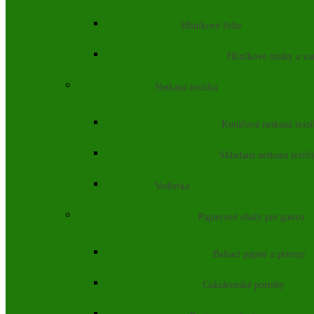
Hliníkové fólie
Hliníkové misky a va
Netkaná textília
Kotúčová netkaná textí
Skladaná netkaná textíl
Vedierka
Papierové obaly pre gastro
Baliaci papier a prírezy
Cukrárenské potreby