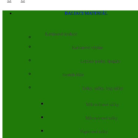
BALIACI MATERIÁL
Kartónové krabice
Kartónové výplne
Lepiace pásky, špagáty
Stretch fólie
Tašky, sáčky, hyg sáčky
Mikroténové sáčky
Mikroténové tašky
Papierové tašky