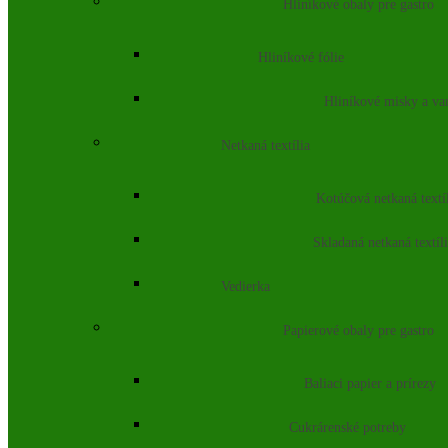
Hliníkové obaly pre gastro
Hliníkové fólie
Hliníkové misky a va
Netkaná textília
Kotúčová netkaná textí
Skladaná netkaná textíl
Vedierka
Papierové obaly pre gastro
Baliaci papier a prírezy
Cukrárenské potreby