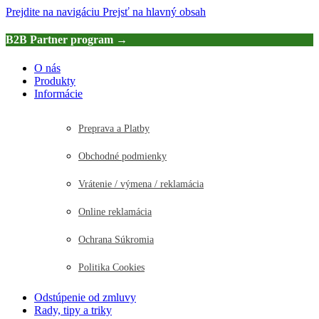
Prejdite na navigáciu
Prejsť na hlavný obsah
B2B Partner program →
O nás
Produkty
Informácie
Preprava a Platby
Obchodné podmienky
Vrátenie / výmena / reklamácia
Online reklamácia
Ochrana Súkromia
Politika Cookies
Odstúpenie od zmluvy
Rady, tipy a triky