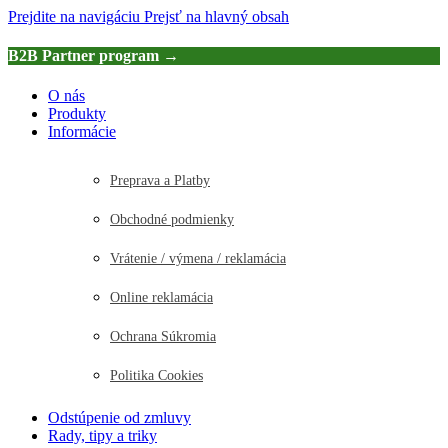
Prejdite na navigáciu
Prejsť na hlavný obsah
B2B Partner program →
O nás
Produkty
Informácie
Preprava a Platby
Obchodné podmienky
Vrátenie / výmena / reklamácia
Online reklamácia
Ochrana Súkromia
Politika Cookies
Odstúpenie od zmluvy
Rady, tipy a triky