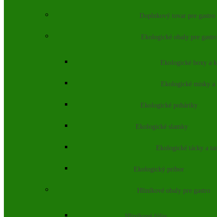
Doplnkový tovar pre gastro
Ekologické obaly pre gastr
Ekologické boxy a k
Ekologické misky a
Ekologické poháriky
Ekologické slamky
Ekologické tácky a ta
Ekologický príbor
Hliníkové obaly pre gastro
Hliníkové fólie