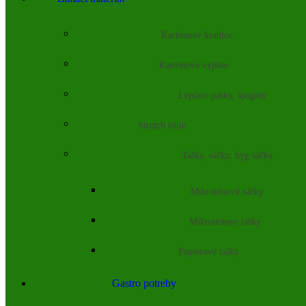
Kartónové krabice
Kartónové výplne
Lepiace pásky, špagáty
Stretch fólie
Tašky, sáčky, hyg sáčky
Mikroténové sáčky
Mikroténové tašky
Papierové tašky
Gastro potreby