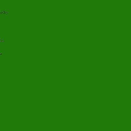
ničky
lia
ia