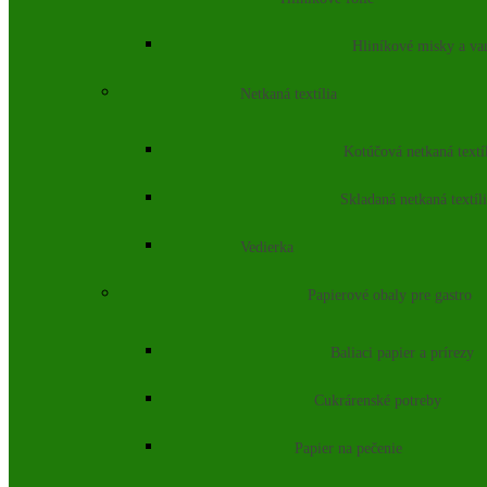
Hliníkové misky a va
Netkaná textília
Kotúčová netkaná textí
Skladaná netkaná textíl
Vedierka
Papierové obaly pre gastro
Baliaci papier a prírezy
Cukrárenské potreby
Papier na pečenie