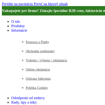
Prejdite na navigáciu
Prejsť na hlavný obsah
Nakupujete pre firmu? Získajte špeciálne B2B ceny, fakturáciu 
O nás
Produkty
Informácie
Preprava a Platby
Obchodné podmienky
Vrátenie / výmena / reklamácia
Online reklamácia
Ochrana Súkromia
Politika Cookies
Odstúpenie od zmluvy
Rady, tipy a triky