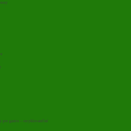
 boxy
re
y
y pre gastro – recyklovateľné