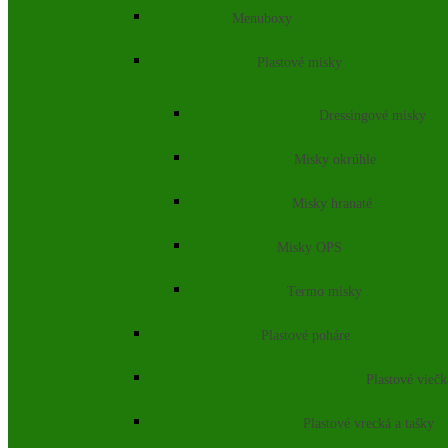
Menuboxy
Plastové misky
Dressingové misky
Misky okrúhle
Misky hranaté
Misky OPS
Termo misky
Plastové poháre
Plastové vieč
Plastové vrecká a tašky