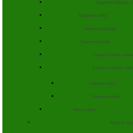
Papierové krabičky a
Papierové misky
Papierové poháriky
Papierové slamky
Papierové tácky a tanie
Papierové vrecká a tašk
Papierové tašky
Papierové vrecká
Pizza krabice
Plastové obal