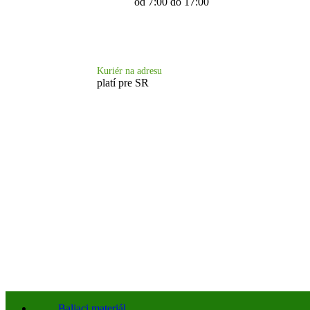
od 7:00 do 17:00
Doprava 6.90 €
Kuriér na adresu
platí pre SR
Baliaci materiál