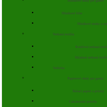
Hliníkové obaly pre gastro
Hliníkové fólie
Hliníkové misky a va
Netkaná textília
Kotúčová netkaná textí
Skladaná netkaná textíl
Vedierka
Papierové obaly pre gastro
Baliaci papier a prírezy
Cukrárenské potreby