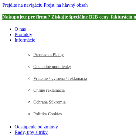
Prejdite na navigáciu
Prejsť na hlavný obsah
Nakupujete pre firmu? Získajte špeciálne B2B ceny, fakturáciu 
O nás
Produkty
Informácie
Preprava a Platby
Obchodné podmienky
Vrátenie / výmena / reklamácia
Online reklamácia
Ochrana Súkromia
Politika Cookies
Odstúpenie od zmluvy
Rady, tipy a triky