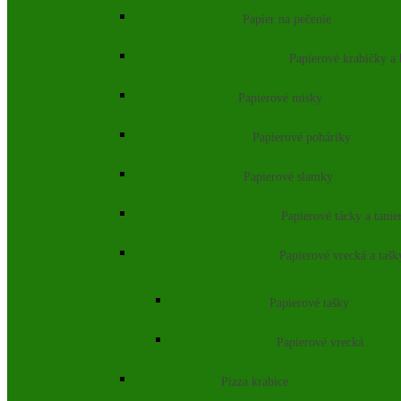
Papier na pečenie
Papierové krabičky a
Papierové misky
Papierové poháriky
Papierové slamky
Papierové tácky a tanie
Papierové vrecká a tašk
Papierové tašky
Papierové vrecká
Pizza krabice