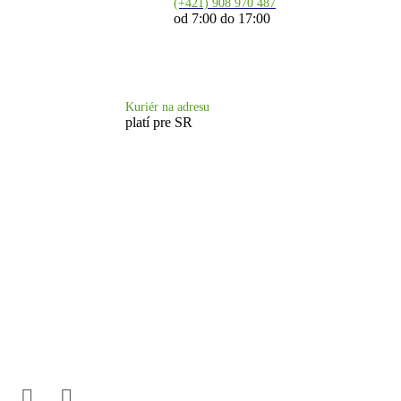
(+421) 908 970 487
od 7:00 do 17:00
Doprava 6.90 €
Kuriér na adresu
platí pre SR