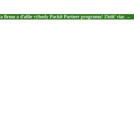
na firmu a ďalšie výhody Packit Partner programu! Zistiť viac →