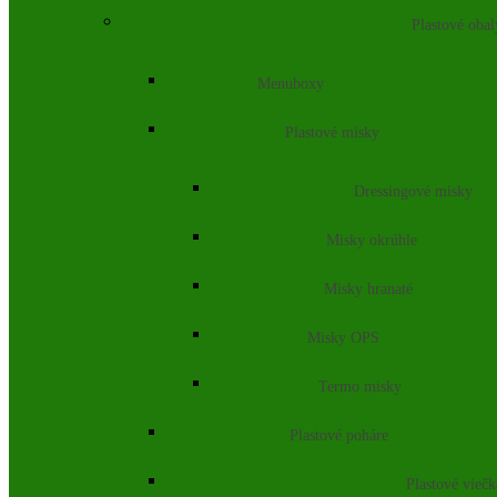
Plastové obal
Menuboxy
Plastové misky
Dressingové misky
Misky okrúhle
Misky hranaté
Misky OPS
Termo misky
Plastové poháre
Plastové vieč