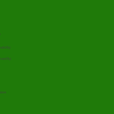
o
rabičky
 vaničky
niere