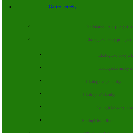
Gastro potreby
Doplnkový tovar pre gastro
Ekologické obaly pre gastr
Ekologické boxy a k
Ekologické misky a
Ekologické poháriky
Ekologické slamky
Ekologické tácky a ta
Ekologický príbor