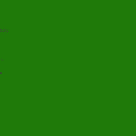
ničky
lia
ia