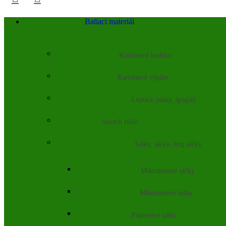
Baliaci materiál
Kartónové krabice
Kartónové výplne
Lepiace pásky, špagáty
Stretch fólie
Tašky, sáčky, hyg sáčky
Mikroténové sáčky
Mikroténové tašky
Papierové tašky