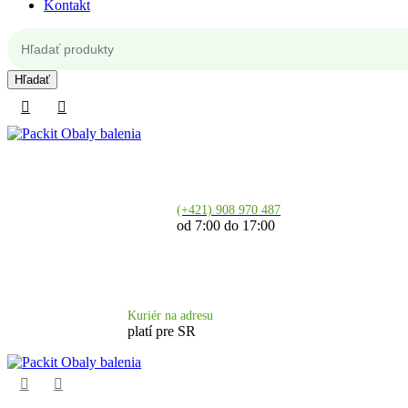
Kontakt
Hľadať
Kontakt
(+421) 908 970 487
od 7:00 do 17:00
Doprava 6.90 €
Kuriér na adresu
platí pre SR