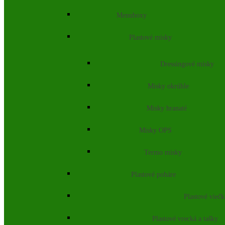
Menuboxy
Plastové misky
Dressingové misky
Misky okrúhle
Misky hranaté
Misky OPS
Termo misky
Plastové poháre
Plastové vieč
Plastové vrecká a tašky