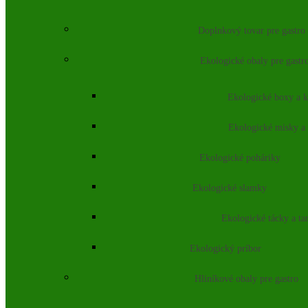
Doplnkový tovar pre gastro
Ekologické obaly pre gastr
Ekologické boxy a k
Ekologické misky a
Ekologické poháriky
Ekologické slamky
Ekologické tácky a ta
Ekologický príbor
Hliníkové obaly pre gastro