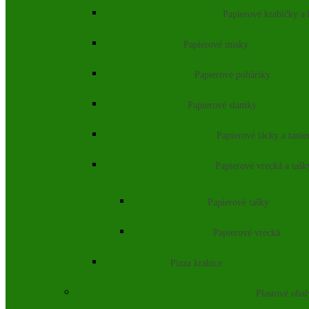
Papierové krabičky a
Papierové misky
Papierové poháriky
Papierové slamky
Papierové tácky a tanie
Papierové vrecká a tašk
Papierové tašky
Papierové vrecká
Pizza krabice
Plastové obal