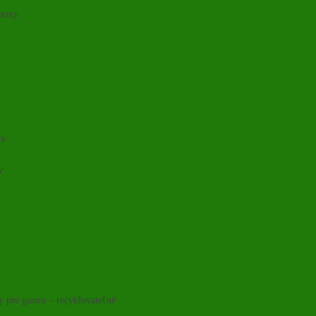
 boxy
re
y
y pre gastro – recyklovateľné