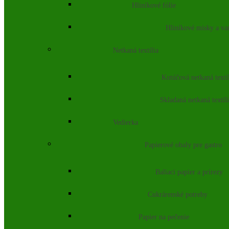
Hliníkové fólie
Hliníkové misky a va
Netkaná textília
Kotúčová netkaná textí
Skladaná netkaná textíl
Vedierka
Papierové obaly pre gastro
Baliaci papier a prírezy
Cukrárenské potreby
Papier na pečenie