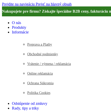
Prejdite na navigáciu
Prejsť na hlavný obsah
Nakupujete pre firmu? Získajte špeciálne B2B ceny, fakturáciu 
O nás
Produkty
Informácie
Preprava a Platby
Obchodné podmienky
Vrátenie / výmena / reklamácia
Online reklamácia
Ochrana Súkromia
Politika Cookies
Odstúpenie od zmluvy
Rady, tipy a triky