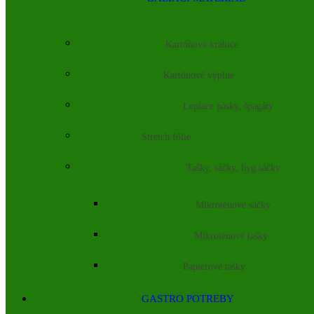
Kartónové krabice
Kartónové výplne
Lepiace pásky, špagáty
Stretch fólie
Tašky, sáčky, hyg sáčky
Mikroténové sáčky
Mikroténové tašky
Papierové tašky
GASTRO POTREBY