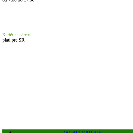
Doprava 6.90 €
Kuriér na adresu
platí pre SR
BALIACI MATERIÁL