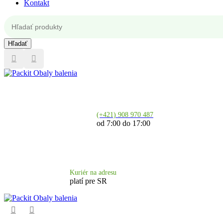
Kontakt
Hľadať
Kontakt
(+421) 908 970 487
od 7:00 do 17:00
Doprava 6.90 €
Kuriér na adresu
platí pre SR