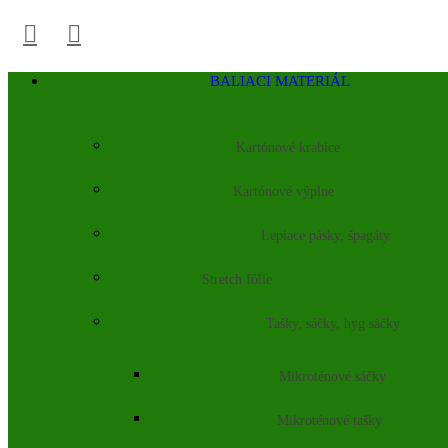
BALIACI MATERIÁL
Kartónové krabice
Kartónové výplne
Lepiace pásky, špagáty
Stretch fólie
Tašky, sáčky, hyg sáčky
Mikroténové sáčky
Mikroténové tašky