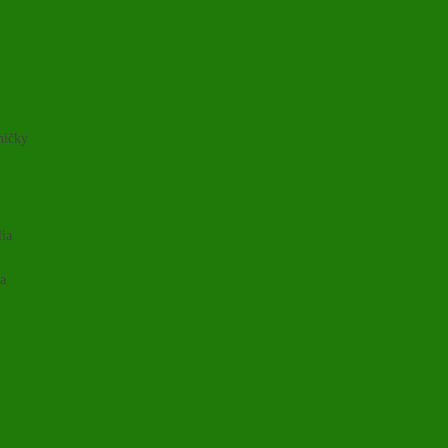
ničky
lia
ia