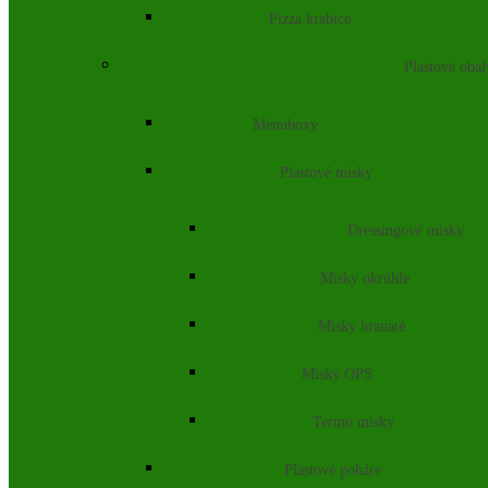
Pizza krabice
Plastové obal
Menuboxy
Plastové misky
Dressingové misky
Misky okrúhle
Misky hranaté
Misky OPS
Termo misky
Plastové poháre