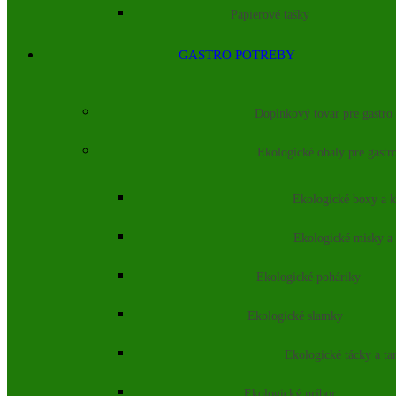
Papierové tašky
GASTRO POTREBY
Doplnkový tovar pre gastro
Ekologické obaly pre gastr
Ekologické boxy a k
Ekologické misky a
Ekologické poháriky
Ekologické slamky
Ekologické tácky a ta
Ekologický príbor