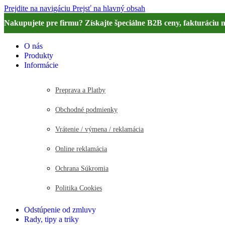
Prejdite na navigáciu
Prejsť na hlavný obsah
Nakupujete pre firmu? Získajte špeciálne B2B ceny, fakturáciu 
O nás
Produkty
Informácie
Preprava a Platby
Obchodné podmienky
Vrátenie / výmena / reklamácia
Online reklamácia
Ochrana Súkromia
Politika Cookies
Odstúpenie od zmluvy
Rady, tipy a triky