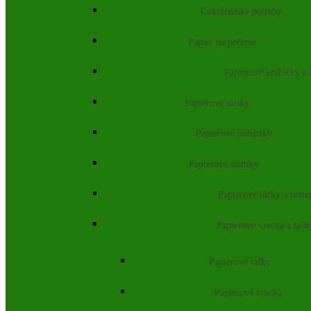
Cukrárenské potreby
Papier na pečenie
Papierové krabičky a
Papierové misky
Papierové poháriky
Papierové slamky
Papierové tácky a tanie
Papierové vrecká a tašk
Papierové tašky
Papierové vrecká