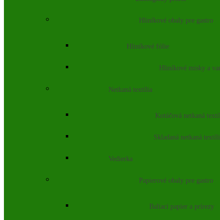
Hliníkové obaly pre gastro
Hliníkové fólie
Hliníkové misky a va
Netkaná textília
Kotúčová netkaná textí
Skladaná netkaná textíl
Vedierka
Papierové obaly pre gastro
Baliaci papier a prírezy