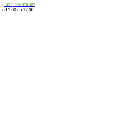
(+421) 908 970 487
od 7:00 do 17:00
Doprava 6.90 €
Kuriér na adresu
platí pre SR