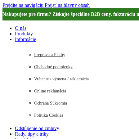
Prejdite na navigáciu
Prejsť na hlavný obsah
Nakupujete pre firmu? Získajte špeciálne B2B ceny, fakturáciu 
O nás
Produkty
Informácie
Preprava a Platby
Obchodné podmienky
Vrátenie / výmena / reklamácia
Online reklamácia
Ochrana Súkromia
Politika Cookies
Odstúpenie od zmluvy
Rady, tipy a triky