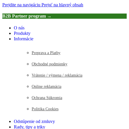
Prejdite na navigáciu
Prejsť na hlavný obsah
B2B Partner program →
O nás
Produkty
Informácie
Preprava a Platby
Obchodné podmienky
Vrátenie / výmena / reklamácia
Online reklamácia
Ochrana Súkromia
Politika Cookies
Odstúpenie od zmluvy
Rady, tipy a triky