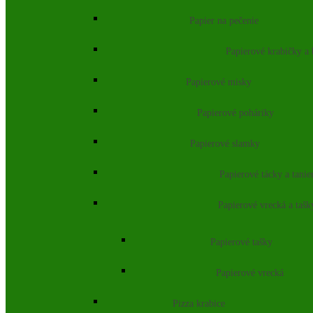
Papier na pečenie
Papierové krabičky a
Papierové misky
Papierové poháriky
Papierové slamky
Papierové tácky a tanie
Papierové vrecká a tašk
Papierové tašky
Papierové vrecká
Pizza krabice