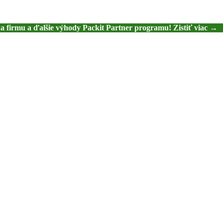
na firmu a ďalšie výhody Packit Partner programu! Zistiť viac →