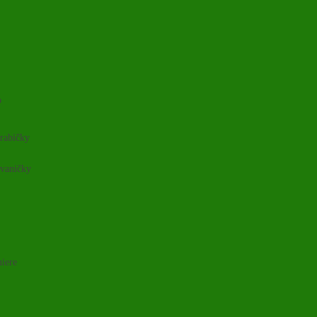
o
rabičky
 vaničky
niere