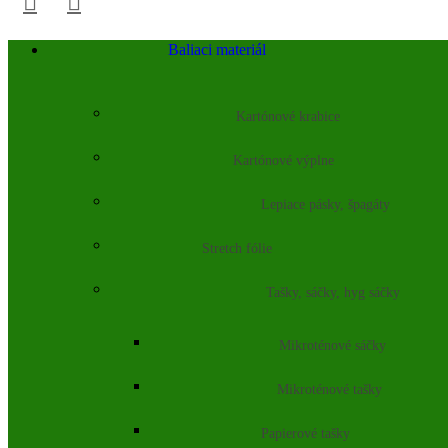
Baliaci materiál
Kartónové krabice
Kartónové výplne
Lepiace pásky, špagáty
Stretch fólie
Tašky, sáčky, hyg sáčky
Mikroténové sáčky
Mikroténové tašky
Papierové tašky