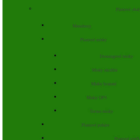
Plastové obal
Menuboxy
Plastové misky
Dressingové misky
Misky okrúhle
Misky hranaté
Misky OPS
Termo misky
Plastové poháre
Plastové vieč