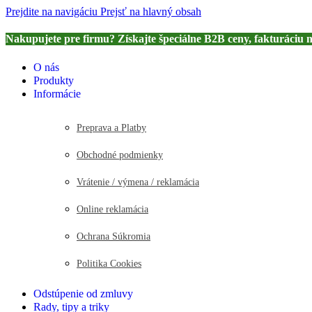
Prejdite na navigáciu
Prejsť na hlavný obsah
Nakupujete pre firmu? Získajte špeciálne B2B ceny, fakturáciu 
O nás
Produkty
Informácie
Preprava a Platby
Obchodné podmienky
Vrátenie / výmena / reklamácia
Online reklamácia
Ochrana Súkromia
Politika Cookies
Odstúpenie od zmluvy
Rady, tipy a triky