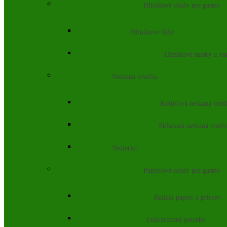
Hliníkové obaly pre gastro
Hliníkové fólie
Hliníkové misky a va
Netkaná textília
Kotúčová netkaná textí
Skladaná netkaná textíl
Vedierka
Papierové obaly pre gastro
Baliaci papier a prírezy
Cukrárenské potreby