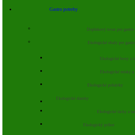
Gastro potreby
Doplnkový tovar pre gastro
Ekologické obaly pre gastr
Ekologické boxy a k
Ekologické misky a
Ekologické poháriky
Ekologické slamky
Ekologické tácky a ta
Ekologický príbor