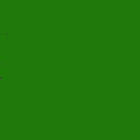
ničky
lia
ia