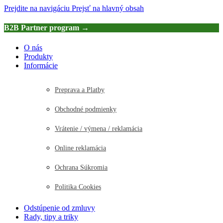
Prejdite na navigáciu
Prejsť na hlavný obsah
B2B Partner program →
O nás
Produkty
Informácie
Preprava a Platby
Obchodné podmienky
Vrátenie / výmena / reklamácia
Online reklamácia
Ochrana Súkromia
Politika Cookies
Odstúpenie od zmluvy
Rady, tipy a triky