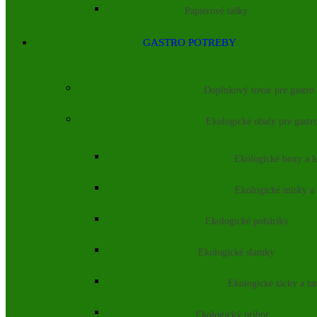
Papierové tašky
GASTRO POTREBY
Doplnkový tovar pre gastro
Ekologické obaly pre gastr
Ekologické boxy a k
Ekologické misky a
Ekologické poháriky
Ekologické slamky
Ekologické tácky a ta
Ekologický príbor