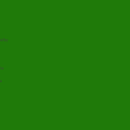
ničky
lia
ia