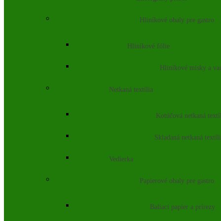
Hliníkové obaly pre gastro
Hliníkové fólie
Hliníkové misky a va
Netkaná textília
Kotúčová netkaná textí
Skladaná netkaná textíl
Vedierka
Papierové obaly pre gastro
Baliaci papier a prírezy