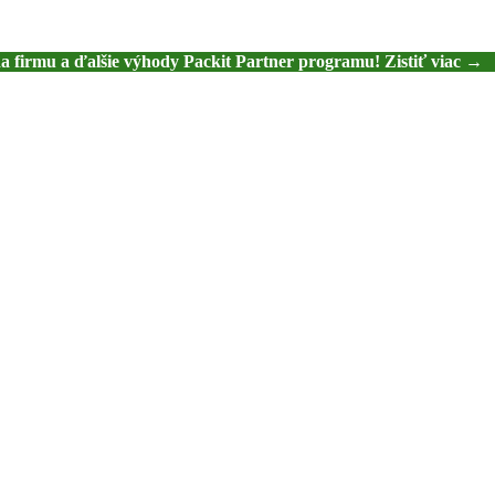
na firmu a ďalšie výhody Packit Partner programu! Zistiť viac →