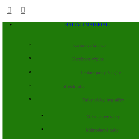
BALIACI MATERIÁL
Kartónové krabice
Kartónové výplne
Lepiace pásky, špagáty
Stretch fólie
Tašky, sáčky, hyg sáčky
Mikroténové sáčky
Mikroténové tašky