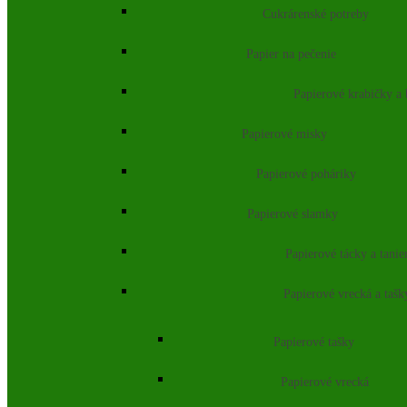
Cukrárenské potreby
Papier na pečenie
Papierové krabičky a
Papierové misky
Papierové poháriky
Papierové slamky
Papierové tácky a tanie
Papierové vrecká a tašk
Papierové tašky
Papierové vrecká