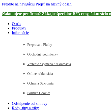
Prejdite na navigáciu
Prejsť na hlavný obsah
Nakupujete pre firmu? Získajte špeciálne B2B ceny, fakturáciu 
O nás
Produkty
Informácie
Preprava a Platby
Obchodné podmienky
Vrátenie / výmena / reklamácia
Online reklamácia
Ochrana Súkromia
Politika Cookies
Odstúpenie od zmluvy
Rady, tipy a triky