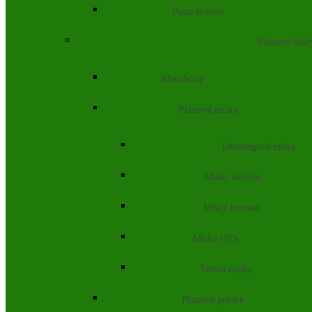
Pizza krabice
Plastové obal
Menuboxy
Plastové misky
Dressingové misky
Misky okrúhle
Misky hranaté
Misky OPS
Termo misky
Plastové poháre