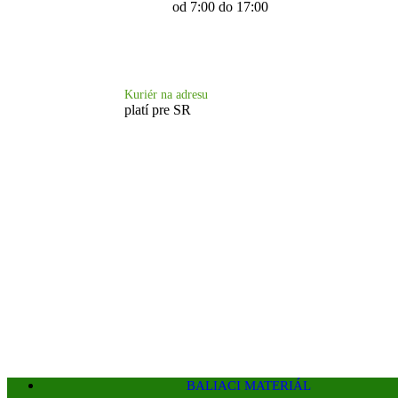
od 7:00 do 17:00
Doprava 6.90 €
Kuriér na adresu
platí pre SR
BALIACI MATERIÁL