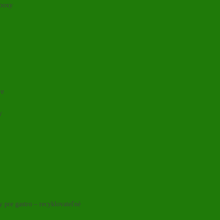
 boxy
re
y
y pre gastro – recyklovateľné