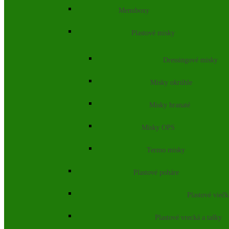
Menuboxy
Plastové misky
Dressingové misky
Misky okrúhle
Misky hranaté
Misky OPS
Termo misky
Plastové poháre
Plastové vieč
Plastové vrecká a tašky