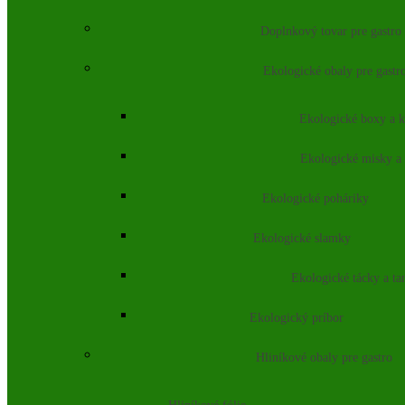
Doplnkový tovar pre gastro
Ekologické obaly pre gastr
Ekologické boxy a k
Ekologické misky a
Ekologické poháriky
Ekologické slamky
Ekologické tácky a ta
Ekologický príbor
Hliníkové obaly pre gastro