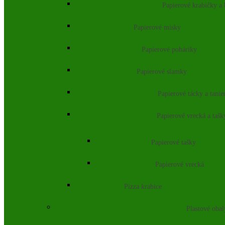
Papierové krabičky a
Papierové misky
Papierové poháriky
Papierové slamky
Papierové tácky a tanie
Papierové vrecká a tašk
Papierové tašky
Papierové vrecká
Pizza krabice
Plastové obal