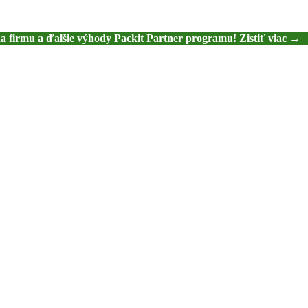
na firmu a ďalšie výhody Packit Partner programu! Zistiť viac →