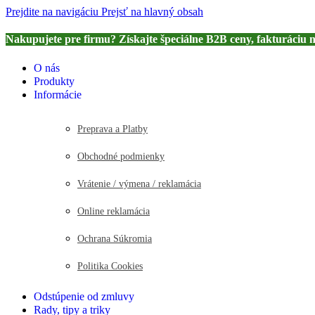
Prejdite na navigáciu
Prejsť na hlavný obsah
Nakupujete pre firmu? Získajte špeciálne B2B ceny, fakturáciu 
O nás
Produkty
Informácie
Preprava a Platby
Obchodné podmienky
Vrátenie / výmena / reklamácia
Online reklamácia
Ochrana Súkromia
Politika Cookies
Odstúpenie od zmluvy
Rady, tipy a triky