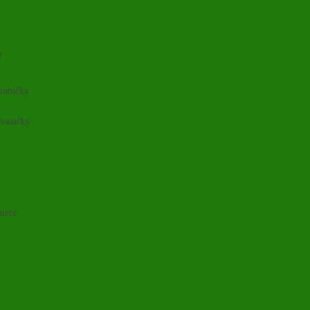
o
rabičky
 vaničky
niere