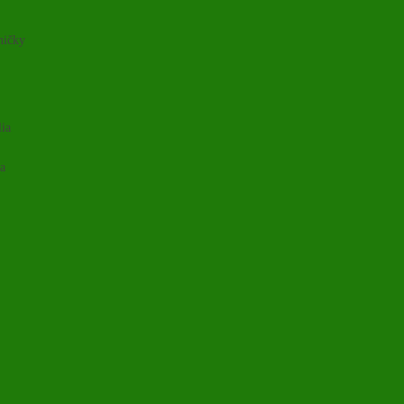
ničky
lia
ia