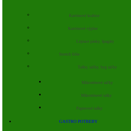
Kartónové krabice
Kartónové výplne
Lepiace pásky, špagáty
Stretch fólie
Tašky, sáčky, hyg sáčky
Mikroténové sáčky
Mikroténové tašky
Papierové tašky
GASTRO POTREBY