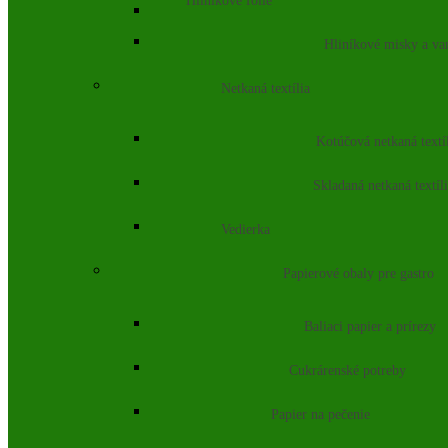
Hliníkové fólie
Hliníkové misky a va
Netkaná textília
Kotúčová netkaná textí
Skladaná netkaná textíl
Vedierka
Papierové obaly pre gastro
Baliaci papier a prírezy
Cukrárenské potreby
Papier na pečenie